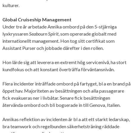
kulturer.
Global Cruiseship Management
Under tre år arbetade Annika ombord på den 5-stjärniga
lyxkryssaren
Seabourn Spirit
, som opererade globalt med
internationellt management. Hon tog sitt certifikat som
Assistant Purser och jobbade därefter i den rollen.
Hon lärde sig att leverera en extremt hög servicenivå, ha stort
kundfokus och att konstant överträffa förväntansnivån.
Flera incidenter inträffade ombord på fartyget, bl a en brand på
öppet hav. Majoriteten av besättningen och alla passagerare
fick evakueras ner i livbåtar. Senare fick besättningen
återvända ombord och bli bogserade in till Genova, Italien.
Annikas reflektion av incidenten är bl a att ett starkt ledarskap,
bra teamwork och regelbunden säkerhetsträning räddade