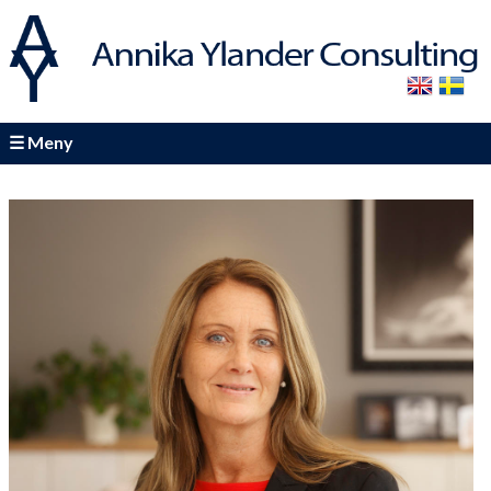
Meny
Hem
Erbjudande & Annika
Konsulterbjudande
Annika
the BAY-concept®
Learning & development
Utbildnings- & marknadsaktiviteter
Resultat & referenser
Kontakt